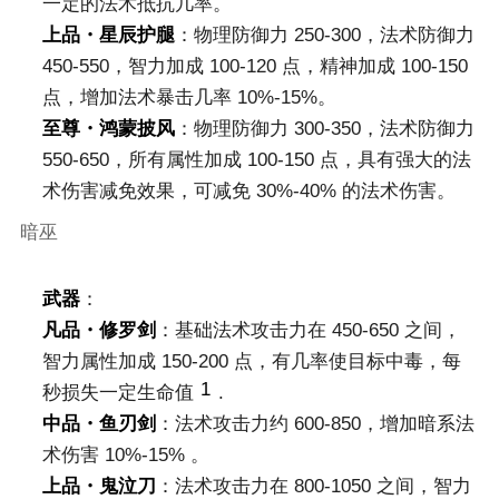
一定的法术抵抗几率。
上品・星辰护腿
：物理防御力 250-300，法术防御力
450-550，智力加成 100-120 点，精神加成 100-150
点，增加法术暴击几率 10%-15%。
至尊・鸿蒙披风
：物理防御力 300-350，法术防御力
550-650，所有属性加成 100-150 点，具有强大的法
术伤害减免效果，可减免 30%-40% 的法术伤害。
暗巫
武器
：
凡品・修罗剑
：基础法术攻击力在 450-650 之间，
智力属性加成 150-200 点，有几率使目标中毒，每
1
秒损失一定生命值
.
中品・鱼刃剑
：法术攻击力约 600-850，增加暗系法
术伤害 10%-15% 。
上品・鬼泣刀
：法术攻击力在 800-1050 之间，智力