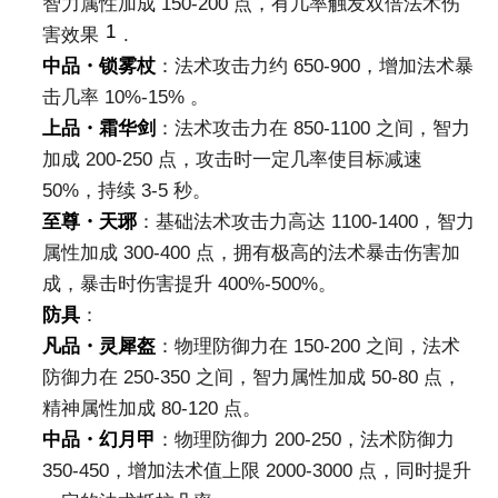
智力属性加成 150-200 点，有几率触发双倍法术伤
1
害效果
.
中品・锁雾杖
：法术攻击力约 650-900，增加法术暴
击几率 10%-15% 。
上品・霜华剑
：法术攻击力在 850-1100 之间，智力
加成 200-250 点，攻击时一定几率使目标减速
50%，持续 3-5 秒。
至尊・天琊
：基础法术攻击力高达 1100-1400，智力
属性加成 300-400 点，拥有极高的法术暴击伤害加
成，暴击时伤害提升 400%-500%。
防具
：
凡品・灵犀盔
：物理防御力在 150-200 之间，法术
防御力在 250-350 之间，智力属性加成 50-80 点，
精神属性加成 80-120 点。
中品・幻月甲
：物理防御力 200-250，法术防御力
350-450，增加法术值上限 2000-3000 点，同时提升